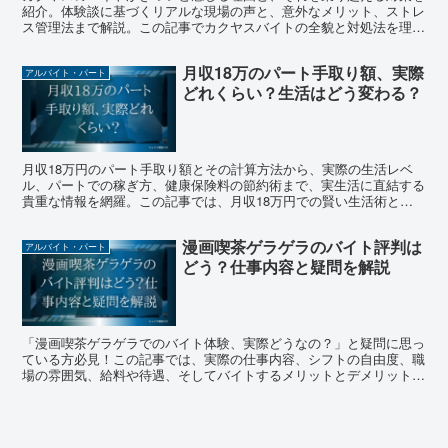
紹介。体験談に基づくリアルな現場の声と、意外なメリット、ストレ
ス管理法まで解説。この記事でカクヤスバイトの全貌と対処法を理解
しましょう。
月収18万のパート手取り額、実際
アルバイト・パート
どれくらい？生活はどう変わる？
月収18万円のパート手取り額とその計算方法から、実際の生活レベ
ル、パートでの稼ぎ方、健康保険料の節約術まで、実生活に直結する
貴重な情報を網羅。この記事では、月収18万円での賢い生活術と収
入の増やし方を詳しく解説します。手取り額を知り、賢く生活するコ
ツを掴んで、もっと快適な生活を目指しましょう。
漫画喫茶ゲラゲラのバイト評判は
アルバイト・パート
どう？仕事内容と疑問を解説
「漫画喫茶ゲラゲラでのバイト体験、実際どうなの？」と疑問に思っ
ている方必見！この記事では、実際の仕事内容、シフトの自由度、職
場の雰囲気、給料や待遇、そしてバイトするメリットとデメリットま
で、漫画喫茶ゲラゲラで働くことのリアルを徹底解説。バイト応募前
に知っておきたい真実をお届けし、あなたの疑問を解消します。