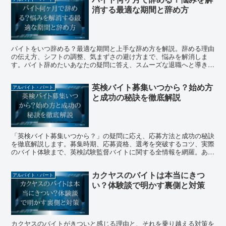
消する最適な期間と辞め方
バイトをいつ辞める？最適な期間と上手な辞め方を解説。辞める理由
の伝え方、シフトの調整、気まずさの避け方まで、悩みを解消しま
す。バイト辞めたいあなたの疑問に答え、スムーズな退職へと導きま
す。
英検バイト募集いつから？始め方
アルバイト・パート
と成功の秘訣を徹底解説
「英検バイト募集いつから？」の疑問に応え、応募方法と成功の秘訣
を徹底解説します。募集時期、応募資格、選考を突破するコツ、実際
のバイト体験まで、英検試験監督バイトに関する全情報を網羅。あな
たの英検バイト挑戦を全面サポートします。
カクヤスのバイトは本当にきつ
アルバイト・パート
い？体験談で明かす裏側と対策
カクヤスのバイトがきついと感じる理由と、それを乗り越える対策を