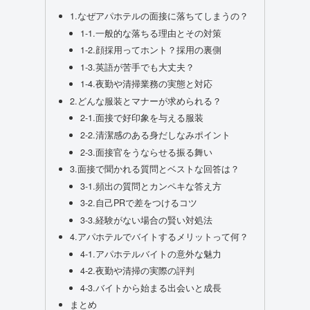
1.なぜアパホテルの面接に落ちてしまうの？
1-1.一般的な落ちる理由とその対策
1-2.顔採用ってホント？採用の裏側
1-3.英語が苦手でも大丈夫？
1-4.夜勤や清掃業務の実態と対応
2.どんな服装とマナーが求められる？
2-1.面接で好印象を与える服装
2-2.清潔感のある身だしなみポイント
2-3.面接官をうならせる振る舞い
3.面接で聞かれる質問とベストな回答は？
3-1.頻出の質問とカンペキな答え方
3-2.自己PRで差をつけるコツ
3-3.経験がない場合の賢い対処法
4.アパホテルでバイトするメリットって何？
4-1.アパホテルバイトの意外な魅力
4-2.夜勤や清掃の実際の評判
4-3.バイトから始まる出会いと成長
まとめ