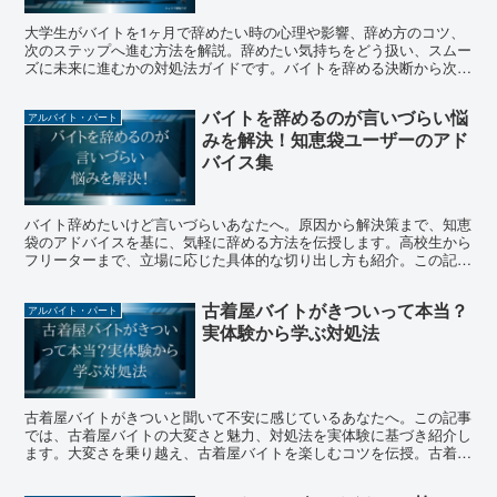
大学生がバイトを1ヶ月で辞めたい時の心理や影響、辞め方のコツ、
次のステップへ進む方法を解説。辞めたい気持ちをどう扱い、スムー
ズに未来に進むかの対処法ガイドです。バイトを辞める決断から次の
チャンスへの準備まで、全てをサポートします。
バイトを辞めるのが言いづらい悩
アルバイト・パート
みを解決！知恵袋ユーザーのアド
バイス集
バイト辞めたいけど言いづらいあなたへ。原因から解決策まで、知恵
袋のアドバイスを基に、気軽に辞める方法を伝授します。高校生から
フリーターまで、立場に応じた具体的な切り出し方も紹介。この記事
で、バイト辞める時の不安を解消しましょう。
古着屋バイトがきついって本当？
アルバイト・パート
実体験から学ぶ対処法
古着屋バイトがきついと聞いて不安に感じているあなたへ。この記事
では、古着屋バイトの大変さと魅力、対処法を実体験に基づき紹介し
ます。大変さを乗り越え、古着屋バイトを楽しむコツを伝授。古着屋
バイトを始める前に知っておきたい情報が満載です。