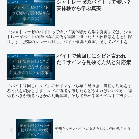
シャトレーゼのバイトって怖い？
アルバイト・パート
実体験から学ぶ真実
「シャトレーゼのバイトって怖い？実体験から学ぶ真実」では、シャ
トレーゼバイトの怖い噂の真偽を実際に働いた人の体験談をもとに探
ります。接客のクレーム対応、バイト環境の真実、そしてバイトをす
るメリットと厳しい点を解説。不安を感じる方に向けて、真実を明ら
かにし、バイト選択の助けとなる情報を提供します。
バイトで遠回しにクビと言われ
アルバイト・パート
た？サインを見抜く方法と対応策
「バイト遠回しにクビ」のサインをいち早く見抜き、適切な対応をす
る方法を紹介します。クビの前兆を感じたらどうすればいいのか、辞
めるべきか残るべきかの判断基準、そして辞める際のベストプラクテ
ィスまで、具体的なアドバイスを提供。この記事を読めば、不安な気
持ちを抱えるアルバイトも前向きな一歩を踏み出せるようになりま
す。
夢庵キッチンバイトが覚えられない時の覚え方ガ
イド