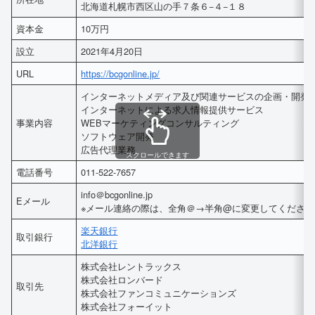
北海道札幌市西区山の手７条６−４−１８
資本金
10万円
設立
2021年4月20日
URL
https://bcgonline.jp/
インターネットメディア及び関連サービスの企画・開発
インターネットによる求人情報提供サービス
事業内容
WEBマーケティングコンサルティング
ソフトウェア開発
広告代理業務
スクロールできます
電話番号
011-522-7657
info＠bcgonline.jp
Eメール
※メール連絡の際は、全角＠→半角@に変更してください
楽天銀行
取引銀行
北洋銀行
株式会社レントラックス
株式会社ロンバード
取引先
株式会社ファンコミュニケーションズ
株式会社フォーイット