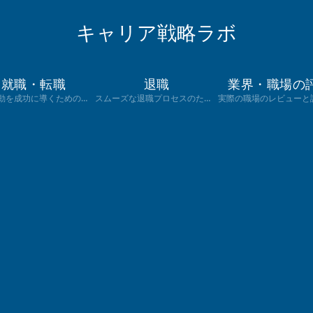
キャリア戦略ラボ
就職・転職
退職
業界・職場の
転職活動を成功に導くための具体的な戦略とヒント。業界分析、履歴書の書き方、面接対策まで、あなたのキャリアアップを全面的にサポートします。
スムーズな退職プロセスのためのガイド。退職願の提出方法から有給消化、退職後のキャリアプランまで、あなたの次のステップを慎重に計画します。