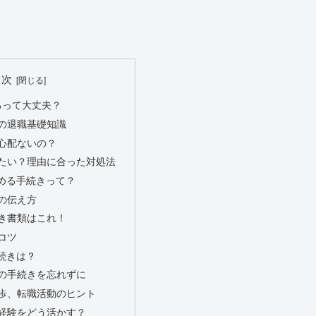
目次
るって大丈夫？
員の退職基礎知識
は心配ないの？
辞めたい？理由に合った対処法
辞める手続きって？
思の伝え方
べき書類はこれ！
のコツ
手続きは？
保険の手続きを忘れずに
の一歩、転職活動のヒント
社員経験をどう活かす？