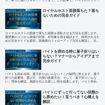
理の悩みを解決しましょう。
ロイヤルホスト面接落ちた？落ち
アルバイト・パート
ないための完全ガイド
ロイヤルホストの面接で落ちた経験を逆転させる方法を伝授します。
履歴書のコツから面接の対策、好印象を残す秘訣まで、採用されるた
めの完全ガイドを提供。面接後のフォローアップ方法も解説し、次回
の成功へ導きます。
バイトを辞める時に菓子折りはい
アルバイト・パート
らない？マナーからアイデアまで
完全ガイド
バイトを辞める時、菓子折りはいらない？この疑問に答えます。菓子
折りの必要性、選び方、代替の挨拶方法、そして「菓子折りいらな
い」理由を解説。感謝を伝える新しい形を提案します。バイト辞める
際のマナーと心構えを完全ガイド。
バイトにずっと行ってない状態か
アルバイト・パート
ら辞めたい！言うべき？心構えを
解説