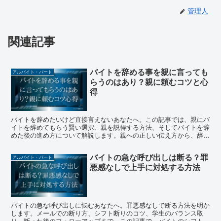
管理人
関連記事
バイトを辞める事を親に言っても
アルバイト・パート
らうのはあり？親に頼むコツと心
得
バイトを辞めたいけど直接言えないあなたへ。この記事では、親にバ
イトを辞めてもらう賢い選択、親を説得する方法、そしてバイトを辞
めた後の進め方について解説します。親への正しい伝え方から、辞め
た後の心のケアまで、スムーズにトランジションするための心得を紹
介。バイトを辞める決断をサポートします。
バイトの急な呼び出しは断る？罪
アルバイト・パート
悪感なしで上手に対処する方法
バイトの急な呼び出しに悩むあなたへ。罪悪感なしで断る方法を明か
します。メールでの断り方、シフト断りのコツ、学生のバランス取
り、断った後のフォローアップまで。この記事で、バイトのシフト管