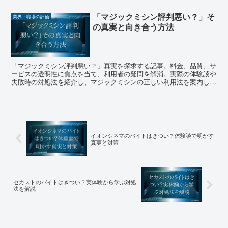
す。この記事で「mr 暇すぎる」の悩みを解消しましょう。
「マジックミシン評判悪い？」そ
業界・職場の評価
の真実と向き合う方法
「マジックミシン評判悪い？」真実を探求する記事。料金、品質、サ
ービスの透明性に焦点を当て、利用者の疑問を解消。実際の体験談や
失敗時の対処法を紹介し、マジックミシンの正しい利用法を案内しま
す。
イオンシネマのバイトはきつい？体験談で明かす
真実と対策
セカストのバイトはきつい？実体験から学ぶ対処
法を解説