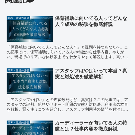
保育補助に向いてる人ってどんな
業界・職場の評価
人？成功の秘訣を徹底解説
「保育補助に向いてる人ってどんな人？」と疑問を持つあなたへ。こ
の記事では、保育補助に向いている人の特徴から仕事内容、やりが
い、現場でのリアルな体験談までをわかりやすく解説します。高いコ
ミュニケーション能力や子どもへの情熱、チームプレイの重要性な
ど、成功の秘訣を徹底的に紹介。無資格やシニアでも挑戦できる保育
アスタッフはやばいって本当？真
補助の魅力に迫ります。保育補助に興味がある方やキャリアを考えて
業界・職場の評価
実と対処法を徹底解析
いる方に最適な内容です。
「アスタッフやばい」との声多数だけど、真実は？この記事では、ア
スタッフの評判、給料やサポート問題の実態と対処法、利用者の本音
を解析。賢く使うコツも紹介し、アスタッフ利用時の疑問を解消しま
す。
カーディーラーが向いてる人の特
業界・職場の評価
徴とは？仕事内容を徹底解説