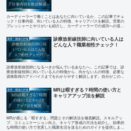
カーディーラーで働くことはあなたに向いているか、この記事でチェ
ック！仕事内容、向いている人の特徴、キャリアパスを解説。営業の
プレッシャーとやりがいも紹介し、カーディーラーでの成功への道を
ナビゲートします。自分に合った仕事を見つけたいなら、この記事が
完全ガイドになること間違いなし。
診療放射線技師に向いている人は
業界・職場の評価
どんな人？職業相性チェック！
診療放射線技師になるべきか悩んでいるあなたへ。この記事では、診
療放射線技師に向いている人の特徴から、向かない人の特徴、必要な
資格取得のアドバイスまでをわかりやすく解説します。自分がこの職
業にぴったりかどうかをチェックし、未来のキャリアを見据えた上で
の最適な選択をサポートします。
MRは暇すぎる？時間の使い方と
業界・職場の評価
キャリアアップ法を解説
MRが感じる「暇すぎる」問題とその解決法を徹底解説。スキルアッ
プ、コミュニケーション向上、キャリア形成の方法を紹介し、効果的
な時間の使い方で充実した職業生活を送るためのガイドを提供しま